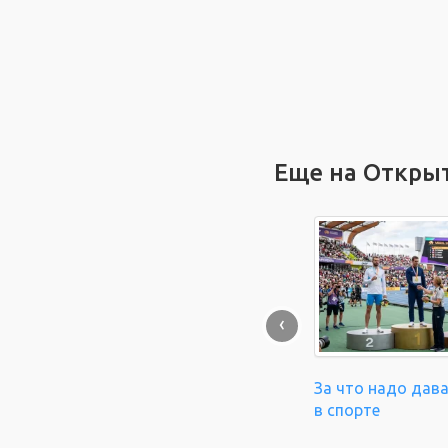
Еще на Откры
‹
За что надо дав
в спорте