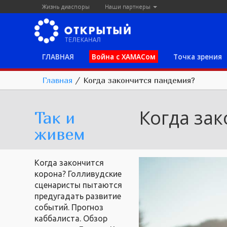
Жизнь диаспоры
Наши партнеры
ГЛАВНАЯ
Война с ХАМАСом
Точка зрения
Главная
/
Когда закончится пандемия?
Когда за
Так и
живем
Когда закончится
корона? Голливудские
сценаристы пытаются
предугадать развитие
событий. Прогноз
каббалиста. Обзор