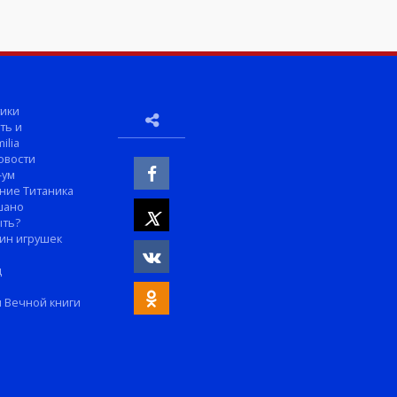
ики
ть и
ilia
овости
-ум
ние Титаника
шано
ыть?
ин игрушек
м
д
 Вечной книги