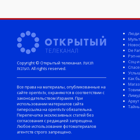
Люди
Мульт
Новос
De Fam
Рэп-н
Соц-и
Copyright © Открытый телеканал. תנועת
Спасе
הערבות. All rights reserved.
Услы
Как б
Магаз
Все права на материалы, опубликованные на
Тови
сайте opentv.tv, охраняются в соответствии с
Лиму
законодательством Израиля. При
Арвут
использовании материалов сайта
Тайны
гиперссылка на opentv.tv обязательна.
Перепечатка эксклюзивных статей без
согласования с редакцией запрещена.
Любое использование фотоматериалов
агентств строго запрещено.