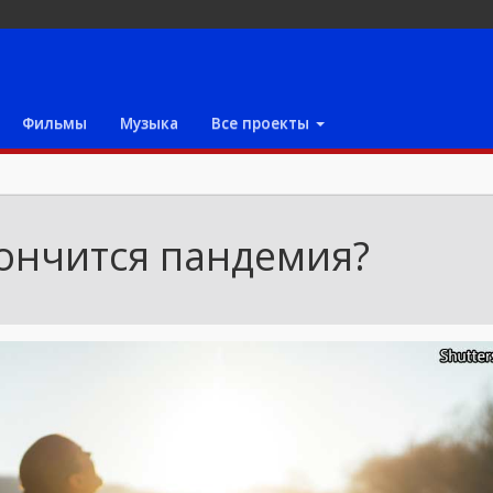
Фильмы
Музыка
Все проекты
кончится пандемия?