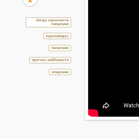
Когда закончится
пандемия
коронавирус
пандемия
прогноз каббалиста
эпидемия