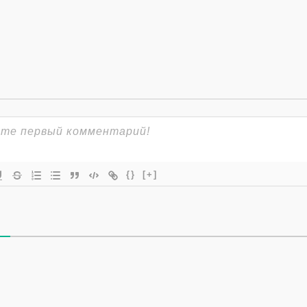
{}
[+]