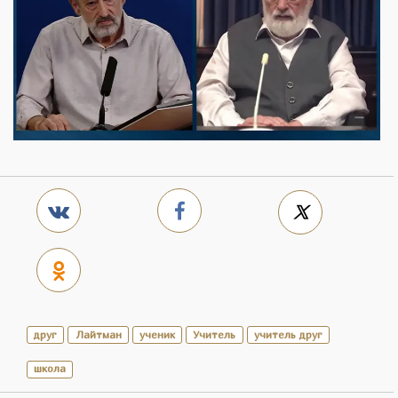
друг
Лайтман
ученик
Учитель
учитель друг
школа