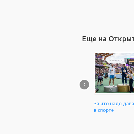
Еще на Откры
‹
За что надо дав
в спорте