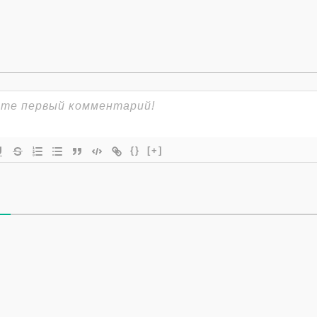
{}
[+]