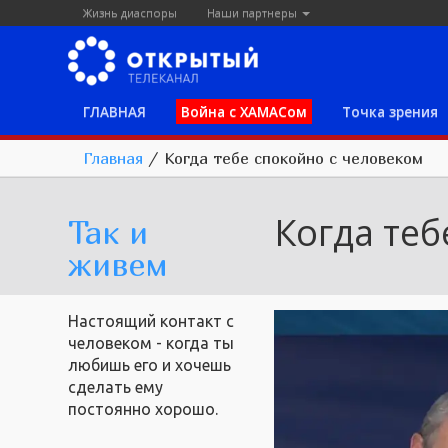
Жизнь диаспоры
Наши партнеры
ГЛАВНАЯ
Война с ХАМАСом
Точка зрения
Главная
/
Когда тебе спокойно с человеком
Когда теб
Так и
живем
Настоящий контакт с
человеком - когда ты
любишь его и хочешь
сделать ему
постоянно хорошо.