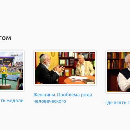
том
Женщины. Проблема рода
ать медали
человеческого
Где взять 