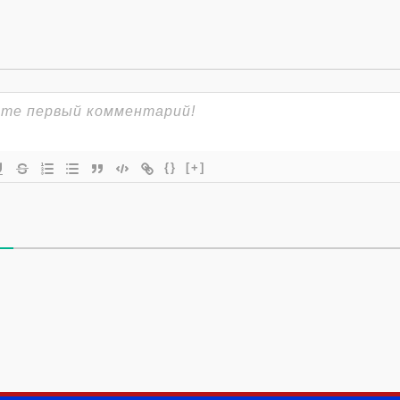
{}
[+]