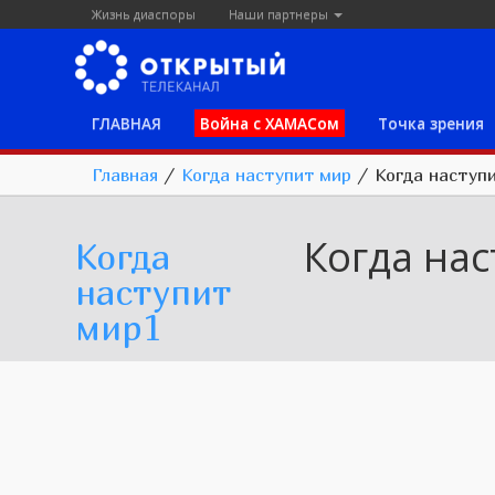
Жизнь диаспоры
Наши партнеры
ГЛАВНАЯ
Война с ХАМАСом
Точка зрения
Главная
/
Когда наступит мир
/
Когда наступ
Когда на
Когда
наступит
мир1