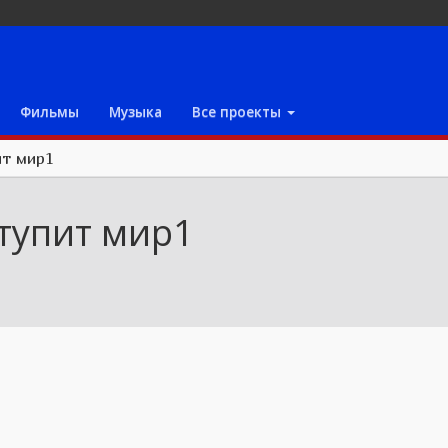
Фильмы
Музыка
Все проекты
ит мир1
ступит мир1