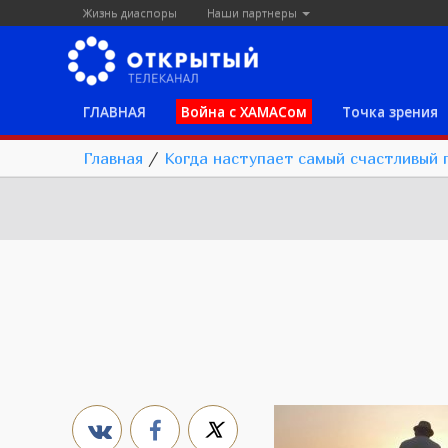
Жизнь диаспоры
Наши партнеры
ГЛАВНАЯ
Война с ХАМАСом
Точка зрения
Главная
/
Когда наступает самый счастливый 