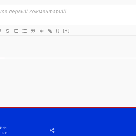
{}
[+]
ики
ть и