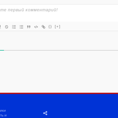
{}
[+]
ики
ть и