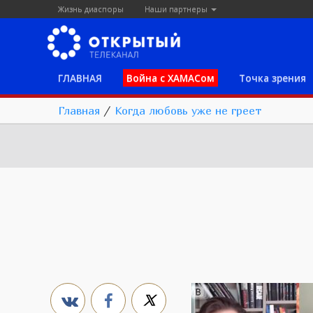
Жизнь диаспоры
Наши партнеры
ГЛАВНАЯ
Война с ХАМАСом
Точка зрения
Главная
/
Когда любовь уже не греет