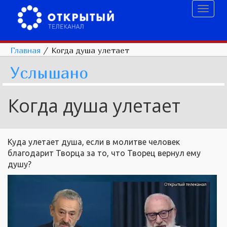
Toggl
naviga
Главная
/
Когда душа улетает
Услышано
Когда душа улетает
Куда улетает душа, если в молитве человек
благодарит Творца за то, что Творец вернул ему
душу?