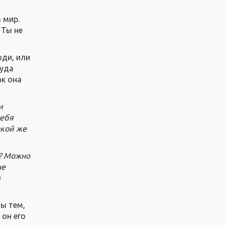
 мир.
 Ты не
юди, или
куда
ак она
и
себя
акой же
а? Можно
не
в
ны тем,
 он его