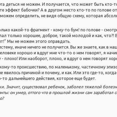
га деться не можем. И получается, что может быть кто-т
е эффект бабочки? А в другом место кто-то по голове от
е можем определить, не видя общую схему, которая абсо
лько какой-то фрагмент - кому-то бум! по голове - смотр
ал только хорошее, доброе, такой молодой и как, что?! 
ит!" Мы не можем этого оправдать.
тему, иначе ничего не получится. Вы же знаете, как в на
еловеке хорошо и вдруг мне что-то о нем говорят, я нач
- плохо! Или наоборот, плохо, и вдруг о нем говорят хор
какому-то происшествию, по маленькому, частичному эпиз
е явилось причиной и почему, и как. Или это где-то, когда
-то дальнейшего действия, которое еще будет.
ки. Значит, существовал ребенок, заболел тяжелой болез
анты: он умер, оттого что в прошлой жизни сам заработал с
о?