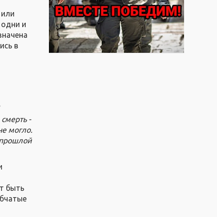
 или
 одни и
значена
ись в
.
смерть -
не могло.
в прошлой
и
т быть
убчатые