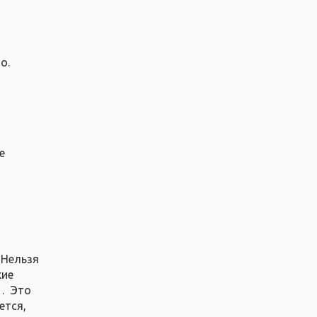
о.
е
 Нельзя
кие
у… Это
ется,