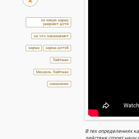
за какую карму
умирают дети
за что наказывают
карма
карма детей
Лайтман
Михаэль Лайтман
наказание
В тех определениях ка
действия строят нашу 