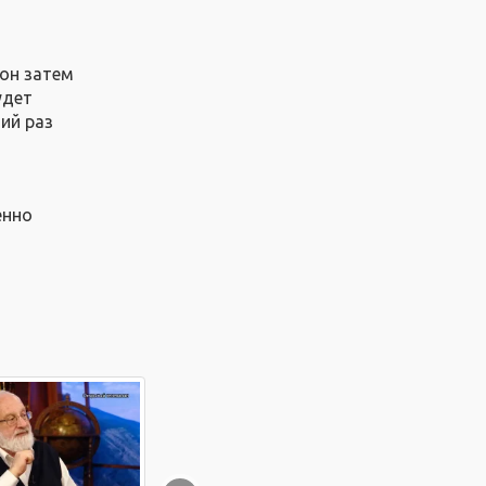
 он затем
удет
щий раз
енно