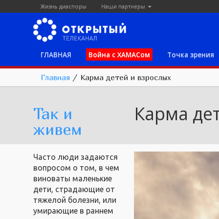
Жизнь диаспоры
Наши партнеры
ГЛАВНАЯ
Война с ХАМАСом
Точка зрения
Главная
/
Карма детей и взрослых
Карма де
Так и
живем
Часто люди задаются
вопросом о том, в чем
виноваты маленькие
дети, страдающие от
тяжелой болезни, или
умирающие в раннем