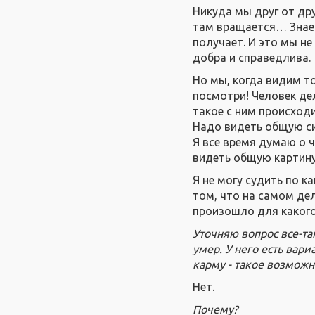
Никуда мы друг от дру
там вращается… Знает
получает. И это мы н
добра и справедлива.
Но мы, когда видим то
посмотри! Человек дел
такое с ним происход
Надо видеть общую сис
Я все время думаю о ч
видеть общую картину 
Я не могу судить по 
том, что на самом дел
произошло для какого
Уточняю вопрос все-та
умер. У него есть вари
карму - такое возможн
Нет.
Почему?