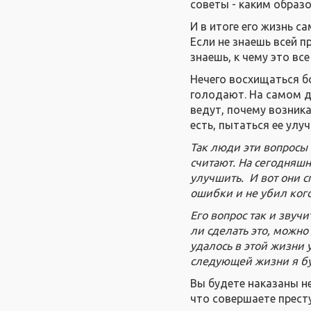
советы - каким образ
И в итоге его жизнь с
Если не знаешь всей п
знаешь, к чему это все
Нечего восхищаться б
голодают. На самом де
ведут, почему возника
есть, пытаться ее улу
Так люди эти вопросы 
считают. На сегодняшн
улучшить. И вот они с
ошибки и не убил кого
Его вопрос так и звуч
ли сделать это, можно
удалось в этой жизни 
следующей жизни я буд
Вы будете наказаны н
что совершаете прест