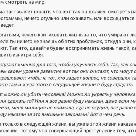
ом смотреть на мир.
ама заставляет понять, что вот так он должен смотреть на
рограммы, нечего огульно или охаивать, или восхищаться.
 ведет.
огатыми, нечего критиковать жизнь за то, что умирают л
ле ты ничего не знаешь об этих проблемах, откуда они, 
ют. Так что, давайте будем воспринимать жизнь такой, к
чшить изнутри себя.
задают именно для того, чтобы улучшить себя. Так, как он
ем своем уровне развития вот так они считают, что могут 
прашивают: чтобы я, тот, кто задает вопрос, не совершил т
-то там и из-за этого в следующей жизни я буду страдать.
ит: можно ли убить человека? Можно ли украсть у человек
 ли сделать то? Или я все равно буду наказан, даже если м
уйти, меня милиция не поймала, суд не осудил, все равно 
у наказан за это высшими законами? Вот о чем речь.
е только в следующей жизни, вы уже в этой жизни наказа
упление. Потому что совершающий преступление тем, что