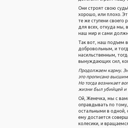
Они строят свою судь
хорошо, или плохо. Э
те же ступени своего 
для всех, откуда мы, 
наш мир и сами должн
Так вот, наш подъем 
добровольным, и тог
насильственным, тогд
вынуждающих сил, ког
Продолжаем карму. Зна
это прописано высшими
Но тогда возникает во
жизни был убийцей и 
Ой, Женечка, мы с вам
оправдывать по тому,
остальными в одной, 
ему достается соверше
колесики, и вращаемс