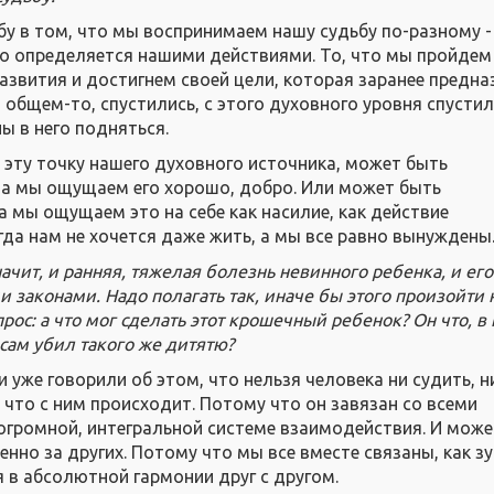
бу в том, что мы воспринимаем нашу судьбу по-разному -
то определяется нашими действиями. То, что мы пройдем
развития и достигнем своей цели, которая заранее предна
в общем-то, спустились, с этого духовного уровня спустил
ы в него подняться.
в эту точку нашего духовного источника, может быть
да мы ощущаем его хорошо, добро. Или может быть
а мы ощущаем это на себе как насилие, как действие
да нам не хочется даже жить, а мы все равно вынуждены
чит, и ранняя, тяжелая болезнь невинного ребенка, и его 
 законами. Надо полагать так, иначе бы этого произойти 
прос: а что мог сделать этот крошечный ребенок? Он что, 
сам убил такого же дитятю?
и уже говорили об этом, что нельзя человека ни судить, н
 что с ним происходит. Потому что он завязан со всеми
огромной, интегральной системе взаимодействия. И може
нно за других. Потому что мы все вместе связаны, как з
я в абсолютной гармонии друг с другом.