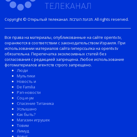
Copyright © Открытый телеканал. תנועת הערבות. All rights reserved.
Все права на материалы, опубликованные на сайте opentv.tv,
охраняются в соответствии с законодательством Израиля. При
использовании материалов сайта гиперссылка на opentv.tv
обязательна. Перепечатка эксклюзивных статей без
согласования с редакцией запрещена. Любое использование
фотоматериалов агентств строго запрещено.
Люди
Мультики
Новость и
De Familia
Рэп-новости
Соц-и-ум
Спасение Титаника
Услышано
Как быть?
Магазин игрушек
Товим
Лимуд
Арвут