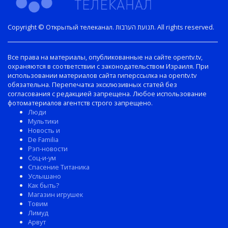
Copyright © Открытый телеканал. תנועת הערבות. All rights reserved.
Все права на материалы, опубликованные на сайте opentv.tv,
охраняются в соответствии с законодательством Израиля. При
использовании материалов сайта гиперссылка на opentv.tv
обязательна. Перепечатка эксклюзивных статей без
согласования с редакцией запрещена. Любое использование
фотоматериалов агентств строго запрещено.
Люди
Мультики
Новость и
De Familia
Рэп-новости
Соц-и-ум
Спасение Титаника
Услышано
Как быть?
Магазин игрушек
Товим
Лимуд
Арвут