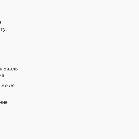
е
ту.
к Бааль
ия.
 же не
ние.