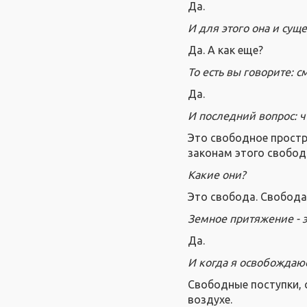
Да.
И для этого она и суще
Да. А как еще?
То есть вы говорите: с
Да.
И последний вопрос: ч
Это свободное простр
законам этого свобод
Какие они?
Это свобода. Свобода 
Земное притяжение - э
Да.
И когда я освобождаюс
Свободные поступки, 
воздухе.