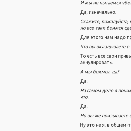
И мы не пытаемся убеж
Да, изначально.
Скажите, пожалуйста, 
но все-таки боимся сде
Для этого нам надо п
Что вы вкладываете в 
То есть все свои прив
аннулировать.
А мы боимся, да?
Да.
На самом деле я поним
что.
Да.
Но вы же призываете в
Ну это не я, в общем-