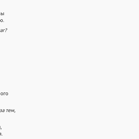
мы
ю.
аг?
того
за тем,
,
.