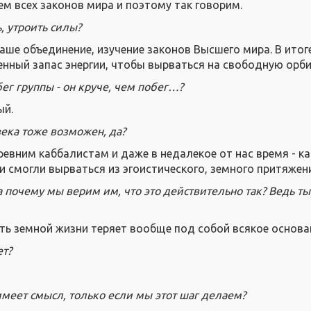
ем всех законов мира и поэтому так говорим.
, утроить силы?
аше объединение, изучение законов Высшего мира. В итог
нный запас энергии, чтобы вырваться на свободную орби
бег группы - он круче, чем побег…?
ый.
ека тоже возможен, да?
ревним каббалистам и даже в недалекое от нас время - ка
ни смогли вырваться из эгоистического, земного притяжен
а почему мы верим им, что это действительно так? Ведь ты
уть земной жизни теряет вообще под собой всякое основа
ет?
имеет смысл, только если мы этот шаг делаем?