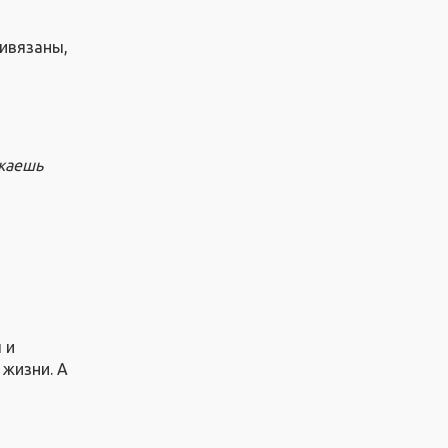
ривязаны,
лжаешь
 и
 жизни. А