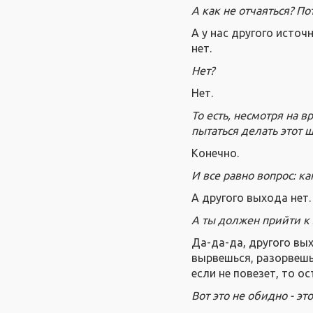
А как не отчаяться? П
А у нас другого источ
нет.
Нет?
Нет.
То есть, несмотря на 
пытаться делать этот ш
Конечно.
И все равно вопрос: ка
А другого выхода нет.
А ты должен прийти к 
Да-да-да, другого вых
вырвешься, разорвешь
если не повезет, то о
Вот это не обидно - эт