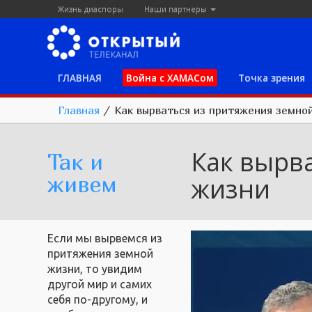
Жизнь диаспоры
Наши партнеры
ГЛАВНАЯ
Война с ХАМАСом
Точка зрения
Главная
/
Как вырваться из притяжения земно
Как вырв
Так и
живем
жизни
Если мы вырвемся из
притяжения земной
жизни, то увидим
другой мир и самих
себя по-другому, и