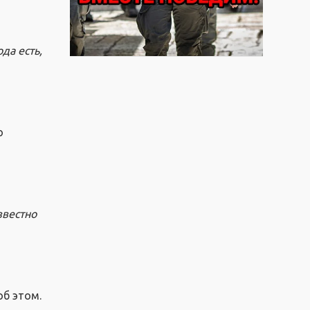
да есть,
о
звестно
об этом.