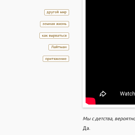
другой мир
земная жизнь
как вырваться
Лайтман
притяжение
Мы с детства, вероятн
Да.