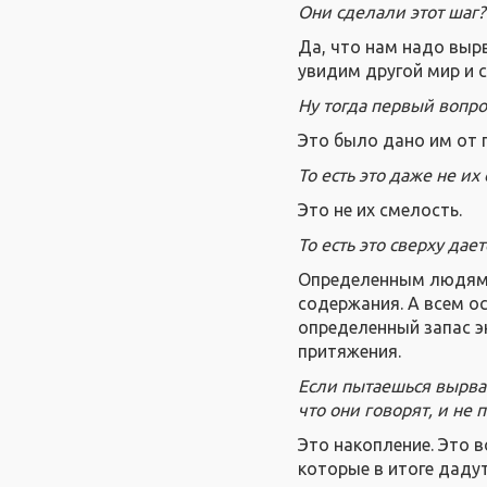
Они сделали этот шаг?
Да, что нам надо вырв
увидим другой мир и с
Ну тогда первый вопрос
Это было дано им от 
То есть это даже не их
Это не их смелость.
То есть это сверху дае
Определенным людям э
содержания. А всем о
определенный запас э
притяжения.
Если пытаешься вырват
что они говорят, и не 
Это накопление. Это 
которые в итоге даду