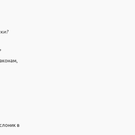
чки?
?
аконам,
слоник в