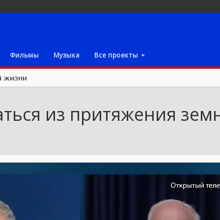
Фильмы
Музыка
Все проекты
й жизни
аться из притяжения зем