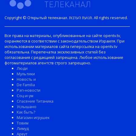
Copyright © Открытый телеканал. תנועת הערבות. All rights reserved.
Все права на материалы, опубликованные на сайте opentv.tv,
охраняются в соответствии с законодательством Израиля. При
использовании материалов сайта гиперссылка на opentv.tv
обязательна. Перепечатка эксклюзивных статей без
согласования с редакцией запрещена. Любое использование
фотоматериалов агентств строго запрещено.
Люди
Мультики
Новость и
De Familia
Рэп-новости
Соц-и-ум
Спасение Титаника
Услышано
Как быть?
Магазин игрушек
Товим
Лимуд
Арвут