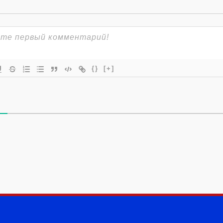
{}
[+]