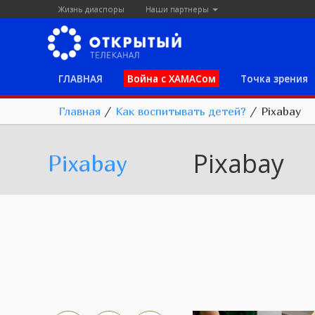
Жизнь диаспоры
Наши партнеры
ГЛАВНАЯ
Война с ХАМАСом
Точка зрения
Главная
/
Как воспитывать детей?
/
Pixabay
Pixabay
Pixabay