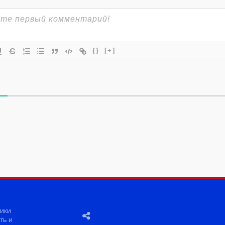
{}
[+]
ики
ть и