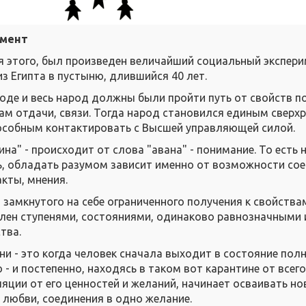
имент
я этого, был произведен величайший социальный экспери
з Египта в пустыню, длившийся 40 лет.
оде и весь народ должны были пройти путь от свойств п
ам отдачи, связи. Тогда народ становился единым сверх
особным контактировать с Высшей управляющей силой.
ина" - происходит от слова "авана" - понимание. То есть 
, обладать разумом зависит именно от возможности сое
кты, мнения.
в замкнутого на себе ограниченного получения к свойства
елен ступенями, состояниями, одинаково равнозначными 
тва.
ни - это когда человек сначала выходит в состояние пол
 - и постепенно, находясь в таком вот карантине от всег
ляции от его ценностей и желаний, начинает осваивать но
 любви, соединения в одно желание.