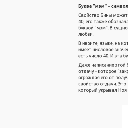
Буква "мэм" - симво
Свойство Бины может
40, его также обознач
буквой "мэм". В сущно
любви.
В иврите, языке, на к
имеет числовое значен
есть число 40. И эта б
Даже написание этой б
отдачу - которое "за
ограждая его от полу
свойство отдачи. Это 
который укрывал Ноя