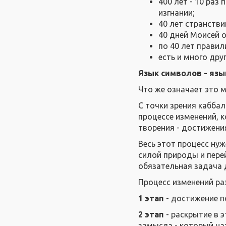
400 лет - 10 раз
изгнании;
40 лет странстви
40 дней Моисей о
по 40 лет прави
есть и много дру
Язык символов - язы
Что же означает это 
С точки зрения кабба
процессе изменений, 
творения - достижени
Весь этот процесс нуж
силой природы и пере
обязательная задача д
Процесс изменений раз
1 этап
- достижение п
2 этап
- раскрытие в 
замысла - который на