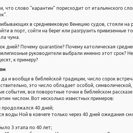
ли, что слово "карантин" порисходит от итальянского сло
ок".
рибывающих в средневековую Венецию судов, стояли на р
ти в порт, сойти на берег или разгрузить привезенные т
ала чума.
ок дней? Почему quarantine? Почему католическая средн
и религиозные руководители выбрали именно этот срок? Н
есят, к примеру?
зм
 да и вообще в библейской традиции, число сорок встреч
ействительно, это число обладает особой, символической,
ые события, все поворотные точки в библейском рассказе
 этим числом. Вот несколько известных примеров:
 продолжался 40 дней;
я воды Ной в ковчеге только через 40 дней ожидания см
ыло 3 этапа по 40 лет;