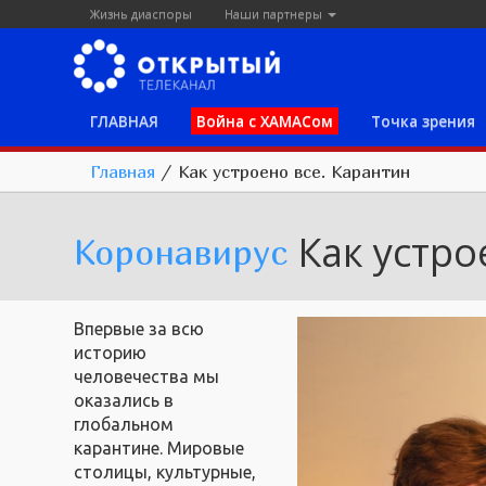
Жизнь диаспоры
Наши партнеры
ГЛАВНАЯ
Война с ХАМАСом
Точка зрения
Главная
/
Как устроено все. Карантин
Как устро
Коронавирус
Впервые за всю
историю
человечества мы
оказались в
глобальном
карантине. Мировые
столицы, культурные,