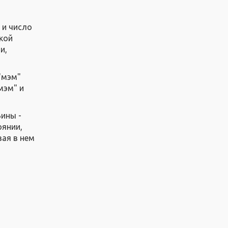
 и число
ской
и,
 "мэм"
мэм" и
Бины -
оянии,
вая в нем
,