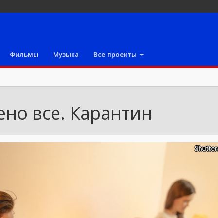
Фильмы
Музыка
Все проекты
ено все. Карантин