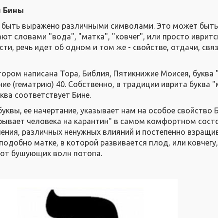
л Бины
 быть выражено различными символами. Это может быть
ают словами "вода", "матка", "ковчег", или просто иврит
сти, речь идет об одном и том же - свойстве, отдачи, связ
отором написана Тора, Библия, Пятикнижие Моисея, буква
ие (гематрию) 40. Собственно, в традиции иврита буква "
уква соответствует Бине.
уквы, ее начертание, указывает нам на особое свойство 
крывает человека на карантин" в самом комфортном сост
чения, различных ненужных влияний и постепенно взращи
подобно матке, в которой развивается плод, или ковчегу
 от бушующих волн потопа.