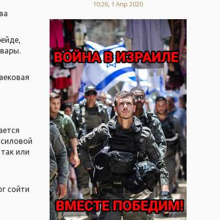
10:26, 1 Апр 2020
ва
ейде,
овары.
евековая
е
ается
 силовой
 так или
ог сойти