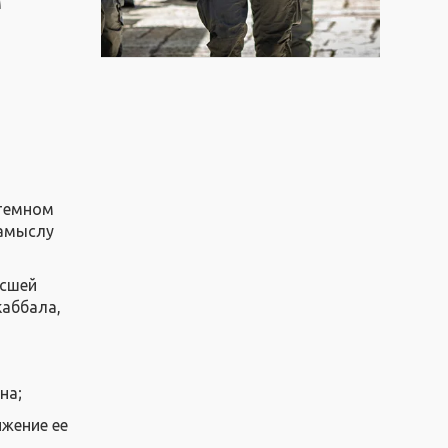
м
стемном
замыслу
ысшей
каббала,
на;
ижение ее