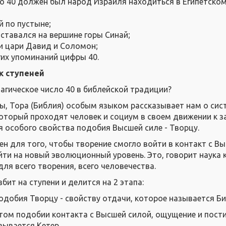
 по 40 должен был народ Израиля находиться в Египетско
й по пустыне;
ставался на вершине горы Синай;
ли цари Давид и Соломон;
гих упоминаний цифры 40.
к ступеней
магическое число 40 в библейской традиции?
лы, Тора (Библия) особым языком рассказывает нам о си
который проходят человек и социум в своем движении к 
я особого свойства подобия Высшей силе - Творцу.
ен для того, чтобы творение смогло войти в контакт с В
йти на новый эволюционный уровень. Это, говорит наука 
ля всего творения, всего человечества.
бит на ступени и делится на 2 этапа:
одобия Творцу - свойству отдачи, которое называется Би
этом подобии контакта с Высшей силой, ощущение и пост
зывается Кетер.