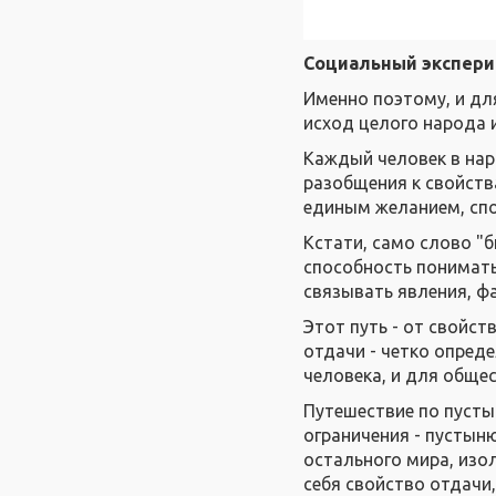
Социальный экспер
Именно поэтому, и дл
исход целого народа и
Каждый человек в нар
разобщения к свойств
единым желанием, сп
Кстати, само слово "б
способность понимать
связывать явления, фа
Этот путь - от свойст
отдачи - четко опред
человека, и для общес
Путешествие по пусты
ограничения - пустыню
остального мира, изо
себя свойство отдачи,