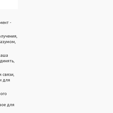
мент -
олучения,
разумом,
наша
динять,
м связи,
и для
ного
о
вое для