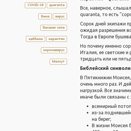
COVID-19
quaranta
Все, наверное, слыша
quaranta, то есть "сор
Бина
вирус
Сорок дней экипажи п
Высшая сила
ожидая разрешения вой
Тогда в Европе бушев
каббала
карантин
Но почему именно сор
коронавирус
Италия, ее светские 
тридцать или не пятьд
Малхут
Библейский символи
В Пятикнижии Моисея,
очень много раз. И д
нагрузкой. Все значим
иначе были связаны с
всемирный потоп
из-за поднявшейс
на берег;
В жизни Моисея б