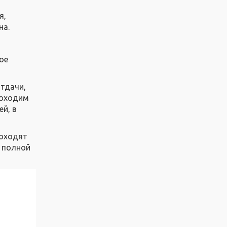
я,
на.
ое
отдачи,
роходим
ей, в
роходят
м полной