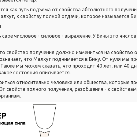
тся как путь подъема от свойства абсолютного получени
алхут, к свойству полной отдачи, которое называется Би
ы
ь свое числовое - силовое - выражение. У Бины это числов
что свойство получения должно измениться на свойство 
 означает, что Малхут поднимается в Бину. От нуля мы п
. Также мы можем сказать, что проходит 40 лет, или 40 дн
какое состояния описывается.
вориться относительно человека или общества, которые п
От свойств полного получения, разобщения - к свойства
организм.