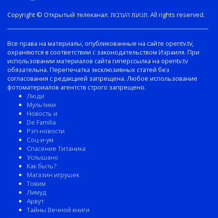
Copyright © Открытый телеканал. תנועת הערבות. All rights reserved.
Все права на материалы, опубликованные на сайте opentv.tv,
охраняются в соответствии с законодательством Израиля. При
использовании материалов сайта гиперссылка на opentv.tv
обязательна. Перепечатка эксклюзивных статей без
согласования с редакцией запрещена. Любое использование
фотоматериалов агентств строго запрещено.
Люди
Мультики
Новость и
De Familia
Рэп-новости
Соц-и-ум
Спасение Титаника
Услышано
Как быть?
Магазин игрушек
Товим
Лимуд
Арвут
Тайны Вечной книги