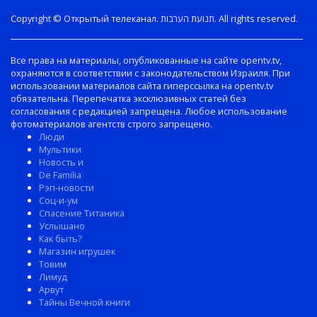
Copyright © Открытый телеканал. תנועת הערבות. All rights reserved.
Все права на материалы, опубликованные на сайте opentv.tv,
охраняются в соответствии с законодательством Израиля. При
использовании материалов сайта гиперссылка на opentv.tv
обязательна. Перепечатка эксклюзивных статей без
согласования с редакцией запрещена. Любое использование
фотоматериалов агентств строго запрещено.
Люди
Мультики
Новость и
De Familia
Рэп-новости
Соц-и-ум
Спасение Титаника
Услышано
Как быть?
Магазин игрушек
Товим
Лимуд
Арвут
Тайны Вечной книги