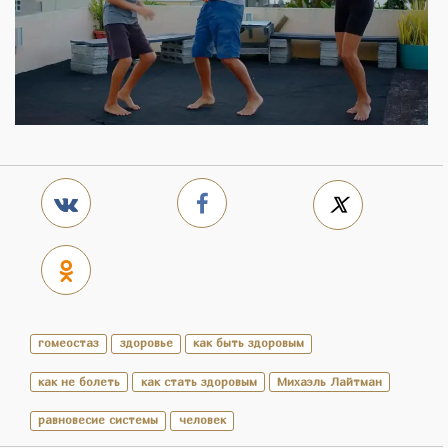
гомеостаз
здоровье
как быть здоровым
как не болеть
как стать здоровым
Михаэль Лайтман
равновесие системы
человек