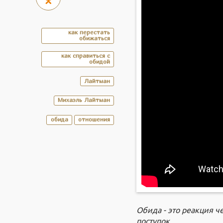
как перестать
обижаться
как справиться с
обидой
Лайтман
Михаэль Лайтман
обида
отношения
Обида - это реакция 
поступок.