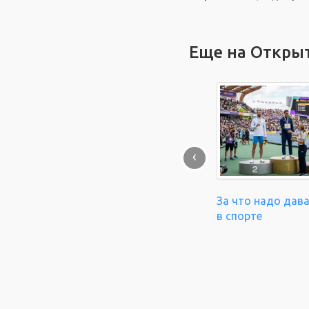
Еще на Откры
‹
За что надо дав
в спорте