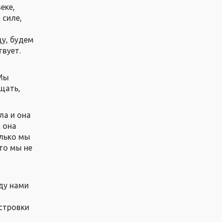
еке,
 силе,
цу, будем
твует.
 Мы
щать,
ла и она
с она
олько мы
то мы не
ду нами
стровки