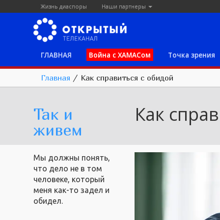
Жизнь диаспоры
Наши партнеры
ГЛАВНАЯ
Война с ХАМАСом
Точка зрения
Главная
/
Как справиться с обидой
Как справ
Так и
живем
Мы должны понять,
что дело не в том
человеке, который
меня как-то задел и
обидел.