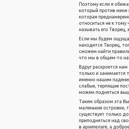
Поэтому если я обижаю
который против меня и
которая преднамеренн
относиться не к тому 
называть его Творец, 
Если мы будем ощущат
находится Творец, то
сможем найти правиль
что мы в общем-то на
Вдруг раскроется нам
только и занимается 
именно нашим падение
слабые, терпящие пос
можем подняться выш
Таким образом эта Вы
маленькие островки, 
существует только до
приподняться над сво
в архипелаге, а добро