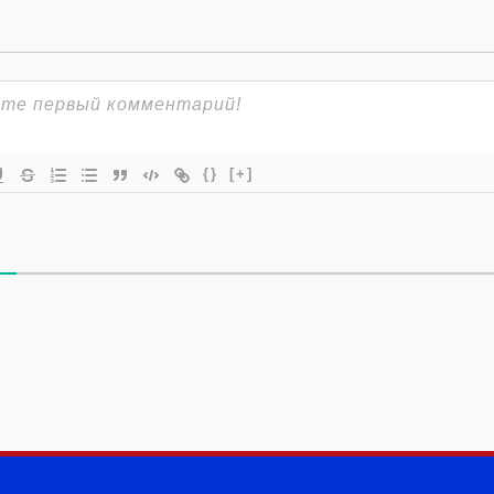
{}
[+]