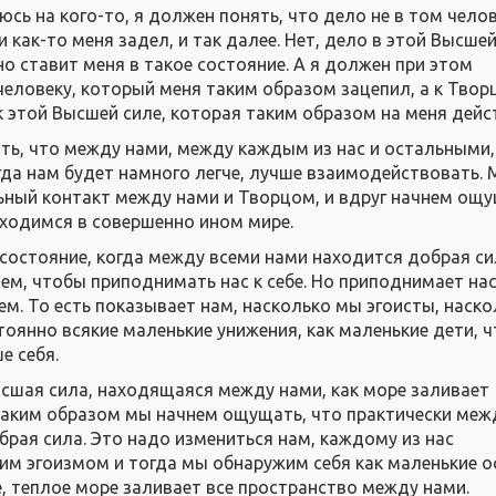
сь на кого-то, я должен понять, что дело не в том челов
 как-то меня задел, и так далее. Нет, дело в этой Высшей
о ставит меня в такое состояние. А я должен при этом
человеку, который меня таким образом зацепил, а к Твор
к этой Высшей силе, которая таким образом на меня дейс
ь, что между нами, между каждым из нас и остальными,
гда нам будет намного легче, лучше взаимодействовать.
ный контакт между нами и Творцом, и вдруг начнем ощу
ходимся в совершенно ином мире.
 состояние, когда между всеми нами находится добрая си
тем, чтобы приподнимать нас к себе. Но приподнимает на
м. То есть показывает нам, насколько мы эгоисты, наск
тоянно всякие маленькие унижения, как маленькие дети, ч
е себя.
сшая сила, находящаяся между нами, как море заливает
таким образом мы начнем ощущать, что практически меж
брая сила. Это надо измениться нам, каждому из нас
им эгоизмом и тогда мы обнаружим себя как маленькие о
е, теплое море заливает все пространство между нами.