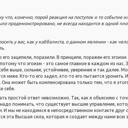
му что, конечно, порой реакция на поступок и то событие и
ло продемонстрировано, не всегда находится в одной пло
сить у вас, как у каббалиста, о данном явлении - как чел
ь.
о его зацепили, поразили. В принципе, поражен его эгоизм 
потому что эгоизм - это самое главное в каждом из нас. 
ебя выше, сильнее, устойчивее, увереннее и так далее. Мое
ся ниже. Кто-то его задел, кто-то его пытается уронить. И
. Она может быть компенсирована только тем, что я этог
е себя.
ать простой ответ невозможно. Так, как я объясняю с точ
, надо понимать, что существует высшее управление, кот
. И мы не находимся в непосредственном контакте друг с
ся эта Высшая сила, которая и создает между нами всю 