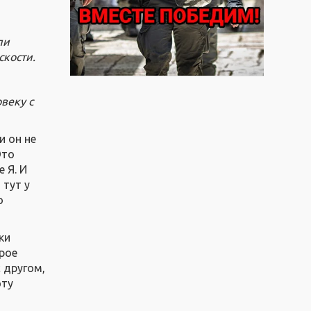
ли
скости.
овеку с
и он не
Это
 Я. И
 тут у
о
ки
орое
 другом,
эту