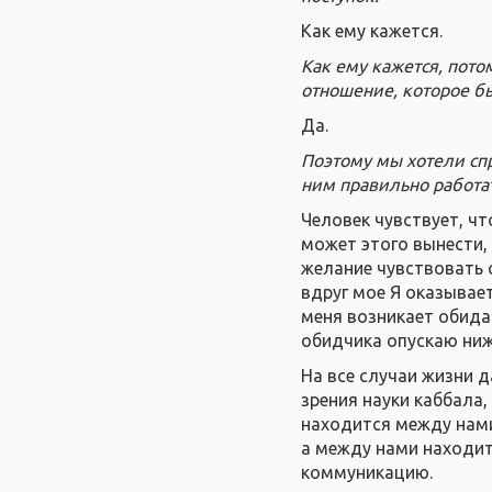
Как ему кажется.
Как ему кажется, пото
отношение, которое бы
Да.
Поэтому мы хотели спро
ним правильно работат
Человек чувствует, чт
может этого вынести, 
желание чувствовать с
вдруг мое Я оказывает
меня возникает обида
обидчика опускаю ниж
На все случаи жизни д
зрения науки каббала
находится между нами
а между нами находит
коммуникацию.