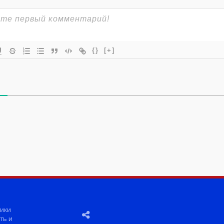
{}
[+]
ики
ть и