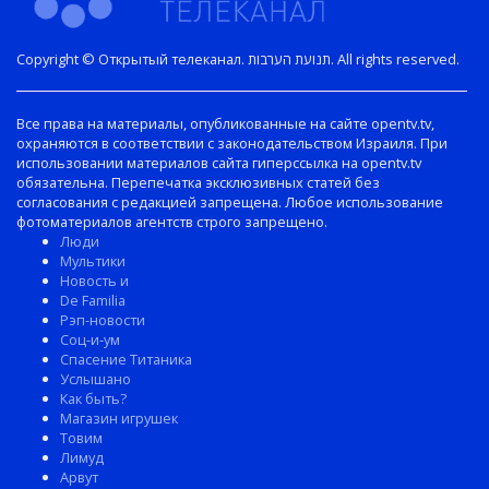
Copyright © Открытый телеканал. תנועת הערבות. All rights reserved.
Все права на материалы, опубликованные на сайте opentv.tv,
охраняются в соответствии с законодательством Израиля. При
использовании материалов сайта гиперссылка на opentv.tv
обязательна. Перепечатка эксклюзивных статей без
согласования с редакцией запрещена. Любое использование
фотоматериалов агентств строго запрещено.
Люди
Мультики
Новость и
De Familia
Рэп-новости
Соц-и-ум
Спасение Титаника
Услышано
Как быть?
Магазин игрушек
Товим
Лимуд
Арвут