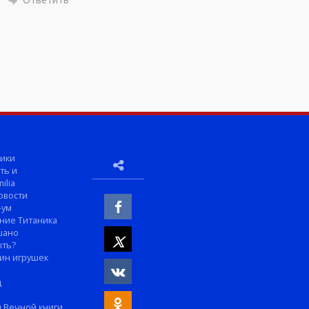
ики
ть и
ilia
овости
-ум
ние Титаника
шано
ыть?
ин игрушек
м
д
 Вечной книги