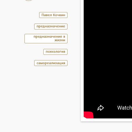
Павел Кочкин
предназначение
предназначение в
жизни
психология
самореализация