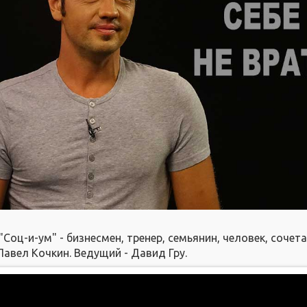
"Соц-и-ум" - бизнесмен, тренер, семьянин, человек, соче
 Павел Кочкин. Ведущий - Давид Гру.