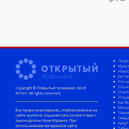
0
Люди
Мульт
Новос
De Fam
Рэп-н
Соц-и
Copyright © Открытый телеканал. תנועת
Спасе
הערבות. All rights reserved.
Услы
Как б
Магаз
Все права на материалы, опубликованные на
Тови
сайте opentv.tv, охраняются в соответствии с
Лиму
законодательством Израиля. При
Арвут
использовании материалов сайта
Тайны