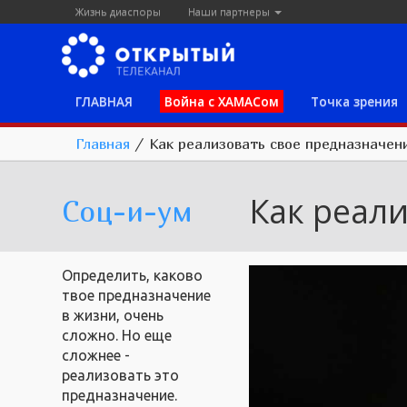
Жизнь диаспоры
Наши партнеры
ГЛАВНАЯ
Война с ХАМАСом
Точка зрения
Главная
/
Как реализовать свое предназначен
Как реал
Соц-и-ум
Определить, каково
твое предназначение
в жизни, очень
сложно. Но еще
сложнее -
реализовать это
предназначение.