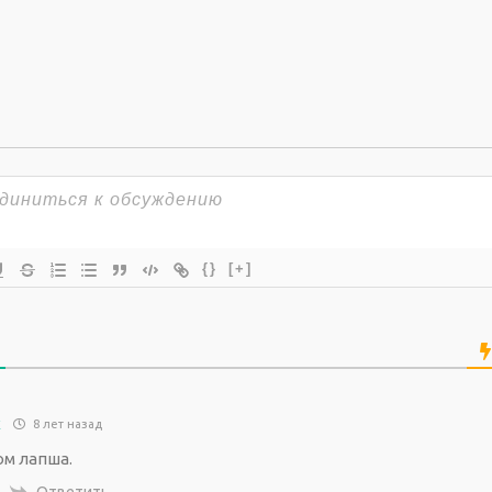
{}
[+]
k
8 лет назад
ом лапша.
Ответить