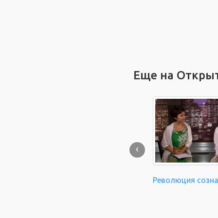
Еще на Откры
‹
Революция созн