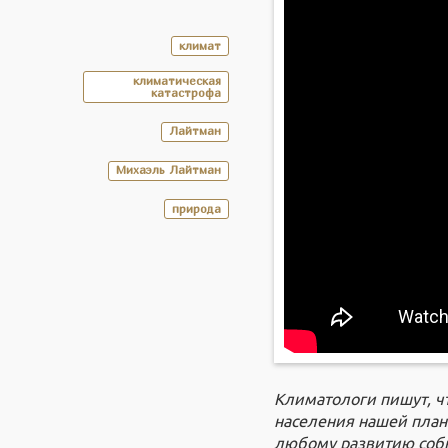
климат
климатическая
катастрофа
Лайтман
Михаэль Лайтман
природа
Климатологи пишут, ч
населения нашей план
любому развитию соб