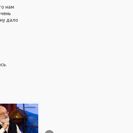
то нам
очень
ону дало
сь.