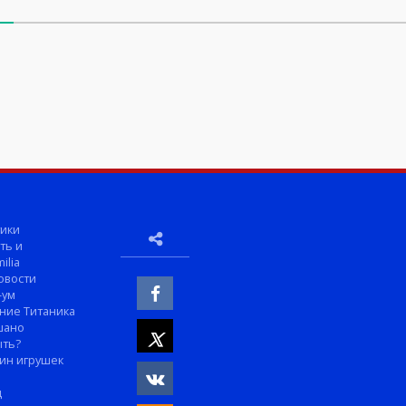
ики
ть и
ilia
овости
-ум
ние Титаника
шано
ыть?
ин игрушек
м
д