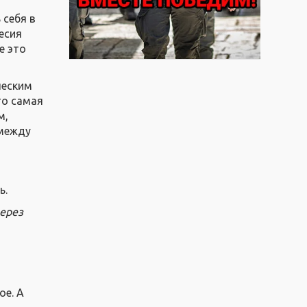
 себя в
есия
е это
ческим
то самая
м,
 между
ь.
через
ое. А