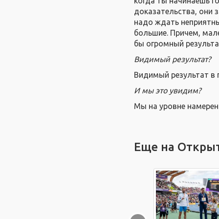
когда ты начинаешь г
доказательства, они з
надо ждать неприятны
большие. Причем, мал
бы огромный результа
Видимый результат?
Видимый результат в 
И мы это увидим?
Мы на уровне намерени
Еще на Откры