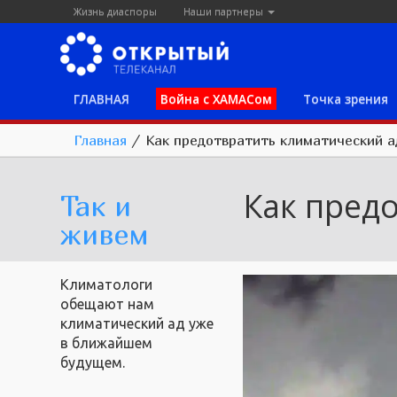
Жизнь диаспоры
Наши партнеры
ГЛАВНАЯ
Война с ХАМАСом
Точка зрения
Главная
/
Как предотвратить климатический а
Как пред
Так и
живем
Климатологи
обещают нам
климатический ад уже
в ближайшем
будущем.