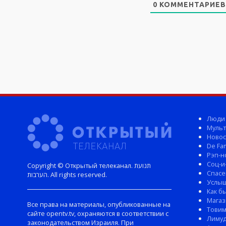
0
КОММЕНТАРИЕВ
Люди
Мульт
Новос
De Fam
Рэп-н
Соц-и
Copyright © Открытый телеканал. תנועת
Спасе
הערבות. All rights reserved.
Услы
Как б
Магаз
Все права на материалы, опубликованные на
Тови
сайте opentv.tv, охраняются в соответствии с
Лиму
законодательством Израиля. При