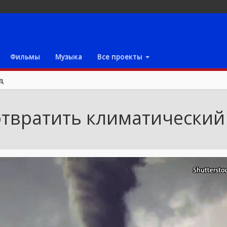
Фильмы
Музыка
Все проекты
д
отвратить климатический