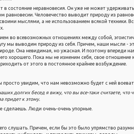
т в состояние неравновесия. Он уже не может удерживать
м равновесии. Человечество выводит природу из равнов
своими мыслями, а не использованием всякой техники. Вс
х.
ием во всевозможных отношениях между собой, эгоисти
угу мы выводим природу из себя. Причем, наши мысли - э
ироде. Она невидимая, но ужасная. И поэтому впереди на
чего хорошего. Пока мы не изменим себя, свое отношение
приходить от этого в постоянное крайнее возбуждение.
 мы просто увидим, что нам невозможно будет с ней воеват
наших долгих бесед я вижу, что вы все-таки считаете, что 
а придет к этому.
не сделаешь. Люди очень-очень упорные.
его слушать. Причем, если бы это было упрямство разумн