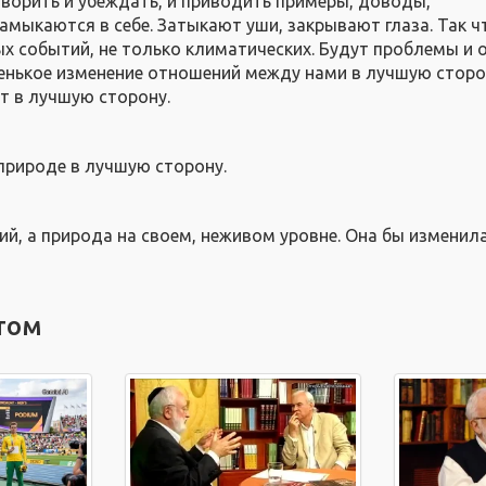
оворить и убеждать, и приводить примеры, доводы,
амыкаются в себе. Затыкают уши, закрывают глаза. Так ч
х событий, не только климатических. Будут проблемы и 
енькое изменение отношений между нами в лучшую стор
т в лучшую сторону.
природе в лучшую сторону.
й, а природа на своем, неживом уровне. Она бы изменила
том