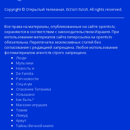
Copyright © Открытый телеканал. תנועת הערבות. All rights reserved.
Все права на материалы, опубликованные на сайте opentv.tv,
охраняются в соответствии с законодательством Израиля. При
использовании материалов сайта гиперссылка на opentv.tv
обязательна. Перепечатка эксклюзивных статей без
согласования с редакцией запрещена. Любое использование
фотоматериалов агентств строго запрещено.
Люди
Мультики
Новость и
De Familia
Рэп-новости
Соц-и-ум
Спасение Титаника
Услышано
Как быть?
Магазин игрушек
Товим
Лимуд
Арвут
Тайны Вечной книги