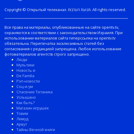
Copyright © Открытый телеканал. תנועת הערבות. All rights reserved.
Все права на материалы, опубликованные на сайте opentv.tv,
охраняются в соответствии с законодательством Израиля. При
использовании материалов сайта гиперссылка на opentv.tv
обязательна. Перепечатка эксклюзивных статей без
согласования с редакцией запрещена. Любое использование
фотоматериалов агентств строго запрещено.
Люди
Мультики
Новость и
De Familia
Рэп-новости
Соц-и-ум
Спасение Титаника
Услышано
Как быть?
Магазин игрушек
Товим
Лимуд
Арвут
Тайны Вечной книги