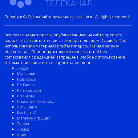
Copyright © Открытый телеканал. תנועת הערבות. All rights reserved.
Все права на материалы, опубликованные на сайте opentv.tv,
охраняются в соответствии с законодательством Израиля. При
использовании материалов сайта гиперссылка на opentv.tv
обязательна. Перепечатка эксклюзивных статей без
согласования с редакцией запрещена. Любое использование
фотоматериалов агентств строго запрещено.
Люди
Мультики
Новость и
De Familia
Рэп-новости
Соц-и-ум
Спасение Титаника
Услышано
Как быть?
Магазин игрушек
Товим
Лимуд
Арвут