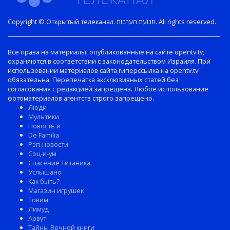
Copyright © Открытый телеканал. תנועת הערבות. All rights reserved.
Все права на материалы, опубликованные на сайте opentv.tv,
охраняются в соответствии с законодательством Израиля. При
использовании материалов сайта гиперссылка на opentv.tv
обязательна. Перепечатка эксклюзивных статей без
согласования с редакцией запрещена. Любое использование
фотоматериалов агентств строго запрещено.
Люди
Мультики
Новость и
De Familia
Рэп-новости
Соц-и-ум
Спасение Титаника
Услышано
Как быть?
Магазин игрушек
Товим
Лимуд
Арвут
Тайны Вечной книги