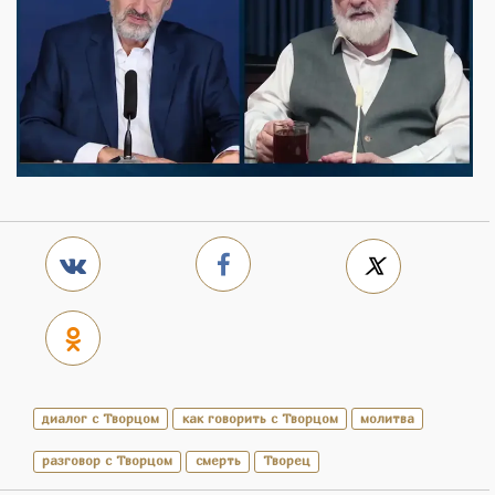
диалог с Творцом
как говорить с Творцом
молитва
разговор с Творцом
смерть
Творец