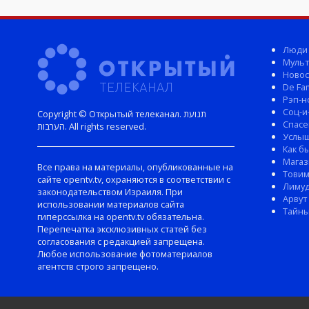
Люди
Мульт
Новос
De Fam
Рэп-н
Соц-и
Copyright © Открытый телеканал. תנועת
Спасе
הערבות. All rights reserved.
Услы
Как б
Магаз
Все права на материалы, опубликованные на
Тови
сайте opentv.tv, охраняются в соответствии с
Лиму
законодательством Израиля. При
Арвут
использовании материалов сайта
Тайны
гиперссылка на opentv.tv обязательна.
Перепечатка эксклюзивных статей без
согласования с редакцией запрещена.
Любое использование фотоматериалов
агентств строго запрещено.