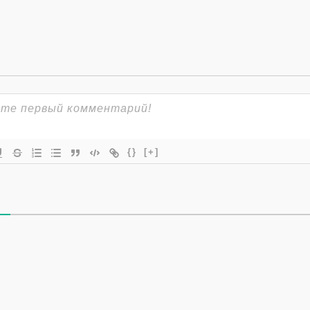
{}
[+]