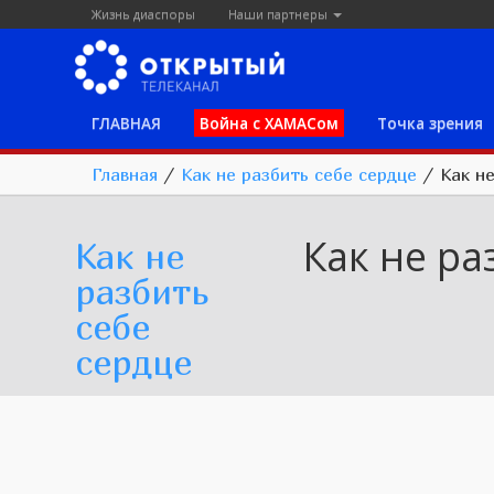
Жизнь диаспоры
Наши партнеры
ГЛАВНАЯ
Война с ХАМАСом
Точка зрения
Главная
/
Как не разбить себе сердце
/
Как н
Как не ра
Как не
разбить
себе
сердце