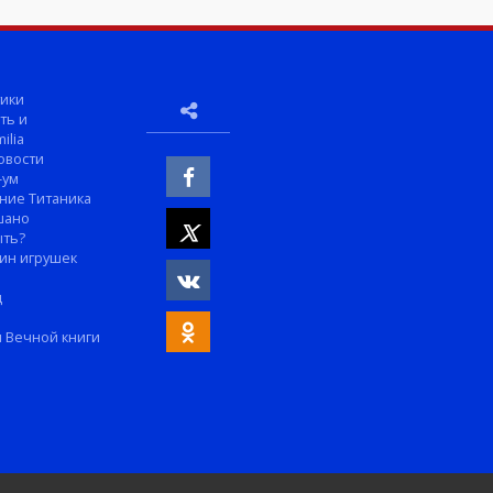
ики
ть и
ilia
овости
-ум
ние Титаника
шано
ыть?
ин игрушек
м
д
 Вечной книги