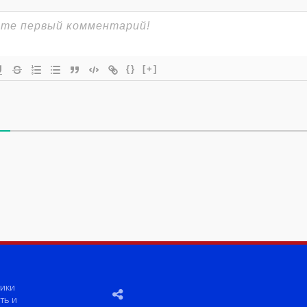
{}
[+]
ики
ть и