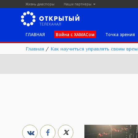
Жизнь диаспоры
Наши партнеры
ГЛАВНАЯ
Война с ХАМАСом
Точка зрения
Главная
/
Как научиться управлять своим вре