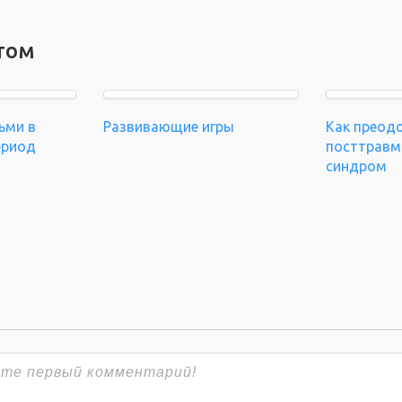
том
ьми в
Развивающие игры
Как преод
ериод
посттравм
синдром