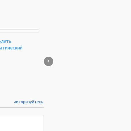
олеть
атический
›
авторизуйтесь