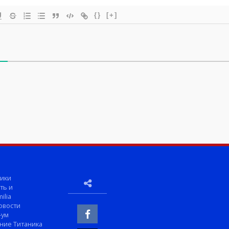
{}
[+]
ики
ть и
ilia
овости
-ум
ние Титаника