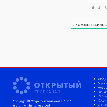
0
КОММЕНТАРИЕВ
Люди
Мульт
Новос
De Fam
Рэп-н
Соц-и
Copyright © Открытый телеканал. תנועת
Спасе
הערבות. All rights reserved.