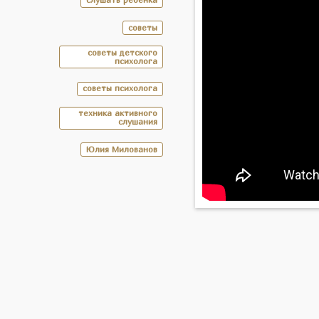
советы
советы детского
психолога
советы психолога
техника активного
слушания
Юлия Милованов