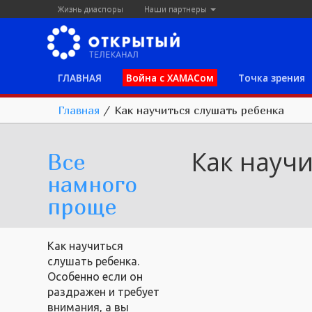
Жизнь диаспоры
Наши партнеры
ГЛАВНАЯ
Война с ХАМАСом
Точка зрения
Главная
/
Как научиться слушать ребенка
Как научи
Все
намного
проще
Как научиться
слушать ребенка.
Особенно если он
раздражен и требует
внимания, а вы