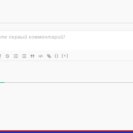
{}
[+]