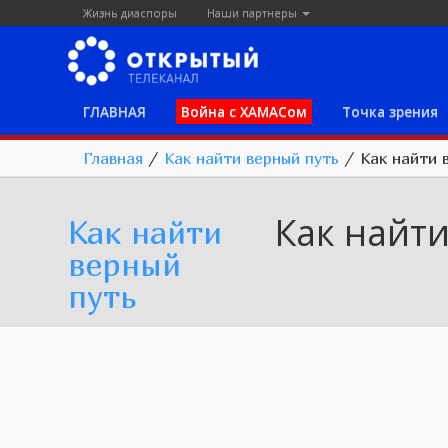
Жизнь диаспоры
Наши партнеры
ГЛАВНАЯ
Война с ХАМАСом
Точка зрения
Главная
/
Как найти верный путь
/
Как найти 
Как найт
Как найти
верный
путь