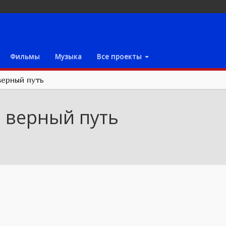
Фильмы
Музыка
Все проекты
верный путь
и верный путь