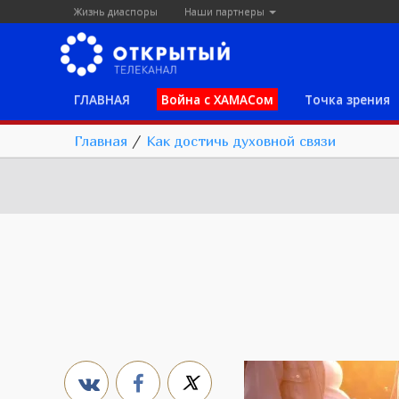
Жизнь диаспоры
Наши партнеры
ГЛАВНАЯ
Война с ХАМАСом
Точка зрения
Главная
/
Как достичь духовной связи