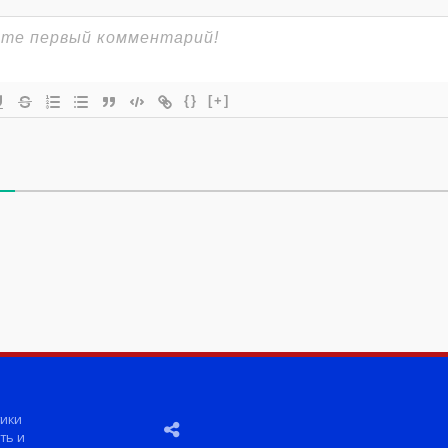
{}
[+]
ики
ть и