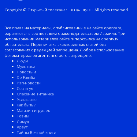
Copyright © Открытый телеканал. תנועת הערבות. All rights reserved.
Все права на материалы, опубликованные на сайте opentv.tv,
охраняются в соответствии с законодательством Израиля. При
использовании материалов сайта гиперссылка на opentv.tv
обязательна. Перепечатка эксклюзивных статей без
согласования с редакцией запрещена. Любое использование
фотоматериалов агентств строго запрещено.
Люди
Мультики
Новость и
De Familia
Рэп-новости
Соц-и-ум
Спасение Титаника
Услышано
Как быть?
Магазин игрушек
Товим
Лимуд
Арвут
Тайны Вечной книги