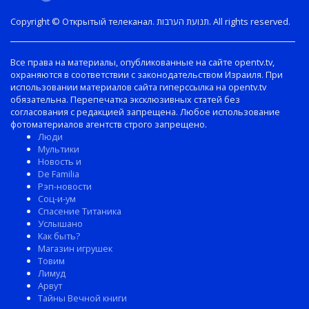
Copyright © Открытый телеканал. תנועת הערבות. All rights reserved.
Все права на материалы, опубликованные на сайте opentv.tv,
охраняются в соответствии с законодательством Израиля. При
использовании материалов сайта гиперссылка на opentv.tv
обязательна. Перепечатка эксклюзивных статей без
согласования с редакцией запрещена. Любое использование
фотоматериалов агентств строго запрещено.
Люди
Мультики
Новость и
De Familia
Рэп-новости
Соц-и-ум
Спасение Титаника
Услышано
Как быть?
Магазин игрушек
Товим
Лимуд
Арвут
Тайны Вечной книги