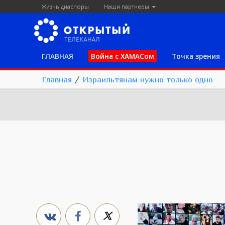
Жизнь диаспоры
Наши партнеры
ГЛАВНАЯ
Война с ХАМАСом
Точка зрения
Главная
/
Израильтянам нужно только одно