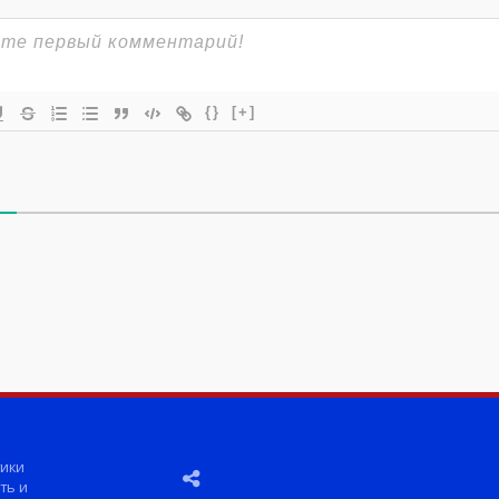
{}
[+]
ики
ть и