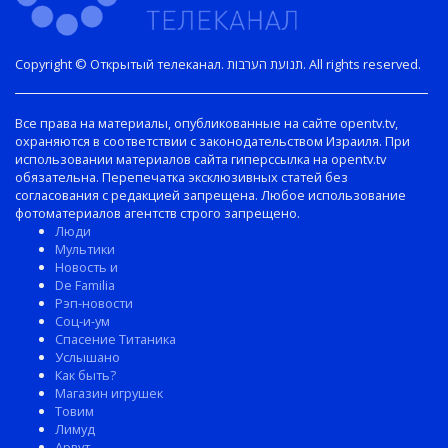
Copyright © Открытый телеканал. תנועת הערבות. All rights reserved.
Все права на материалы, опубликованные на сайте opentv.tv,
охраняются в соответствии с законодательством Израиля. При
использовании материалов сайта гиперссылка на opentv.tv
обязательна. Перепечатка эксклюзивных статей без
согласования с редакцией запрещена. Любое использование
фотоматериалов агентств строго запрещено.
Люди
Мультики
Новость и
De Familia
Рэп-новости
Соц-и-ум
Спасение Титаника
Услышано
Как быть?
Магазин игрушек
Товим
Лимуд
Арвут