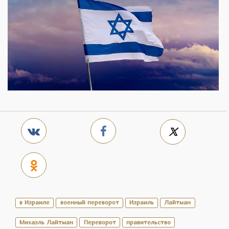
в Израиле
военный переворот
Израиль
Лайтман
Михаэль Лайтман
Переворот
правительство