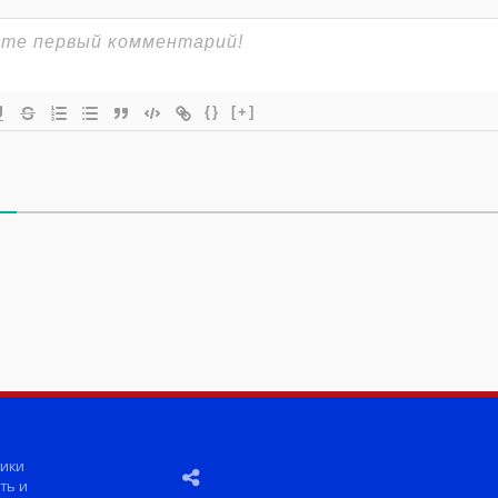
{}
[+]
ики
ть и