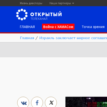
Жизнь диаспоры
Наши партнеры
ГЛАВНАЯ
Война с ХАМАСом
Точка зрения
Главная
/
Израиль заключает мирное соглаше