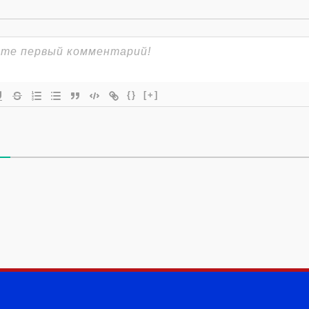
{}
[+]