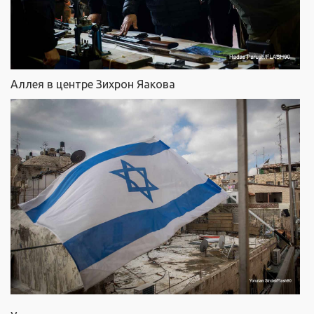
Аллея в центре Зихрон Яакова