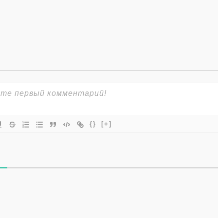
{}
[+]