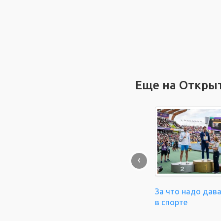
Еще на Откры
‹
За что надо дав
в спорте