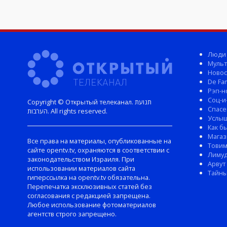
Люди
Мульт
Новос
De Fam
Рэп-н
Соц-и
Copyright © Открытый телеканал. תנועת
Спасе
הערבות. All rights reserved.
Услы
Как б
Магаз
Все права на материалы, опубликованные на
Тови
сайте opentv.tv, охраняются в соответствии с
Лиму
законодательством Израиля. При
Арвут
использовании материалов сайта
Тайны
гиперссылка на opentv.tv обязательна.
Перепечатка эксклюзивных статей без
согласования с редакцией запрещена.
Любое использование фотоматериалов
агентств строго запрещено.