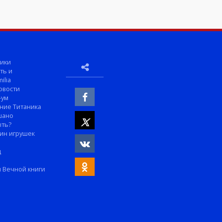
ики
ть и
ilia
овости
-ум
ние Титаника
шано
ыть?
ин игрушек
м
д
 Вечной книги