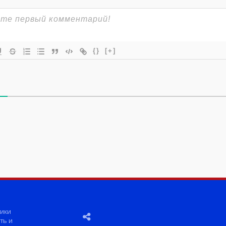
{}
[+]
ики
ть и