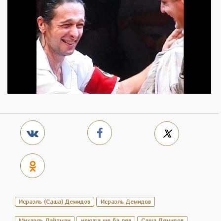
Исраэль (Саша) Демидов
Исраэль Демидов
Михаэль Лайтман
некуда ше ба лев
Саша Демидов