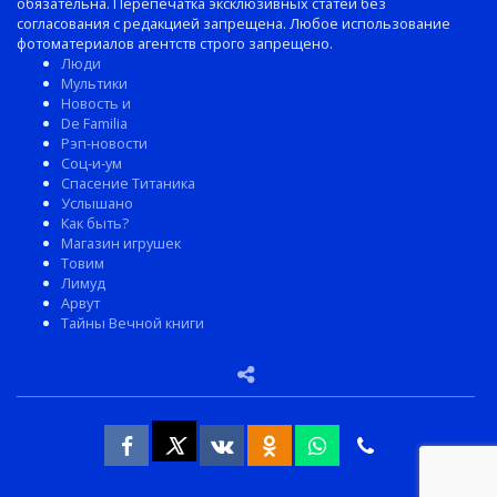
обязательна. Перепечатка эксклюзивных статей без
согласования с редакцией запрещена. Любое использование
фотоматериалов агентств строго запрещено.
Люди
Мультики
Новость и
De Familia
Рэп-новости
Соц-и-ум
Спасение Титаника
Услышано
Как быть?
Магазин игрушек
Товим
Лимуд
Арвут
Тайны Вечной книги