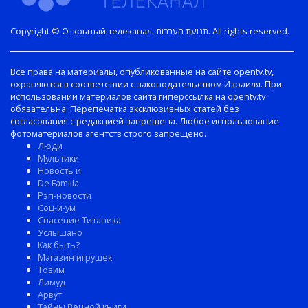
Copyright © Открытый телеканал. תנועת הערבות. All rights reserved.
Все права на материалы, опубликованные на сайте opentv.tv,
охраняются в соответствии с законодательством Израиля. При
использовании материалов сайта гиперссылка на opentv.tv
обязательна. Перепечатка эксклюзивных статей без
согласования с редакцией запрещена. Любое использование
фотоматериалов агентств строго запрещено.
Люди
Мультики
Новость и
De Familia
Рэп-новости
Соц-и-ум
Спасение Титаника
Услышано
Как быть?
Магазин игрушек
Товим
Лимуд
Арвут
Тайны Вечной книги