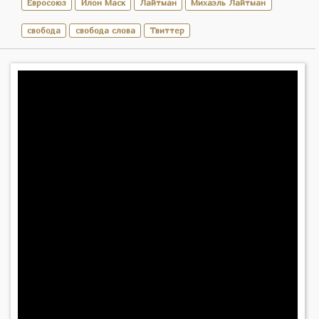
Евросоюз
Илон Маск
Лайтман
Михаэль Лайтман
свобода
свобода слова
Твиттер