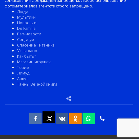
согласования с редакцией запрещена. Любое использование
фотоматериалов агентств строго запрещено.
Люди
Мультики
Новость и
De Familia
Рэп-новости
Соц-и-ум
Спасение Титаника
Услышано
Как быть?
Магазин игрушек
Товим
Лимуд
Арвут
Тайны Вечной книги