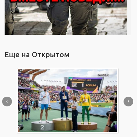
Еще на Открытом
‹
›