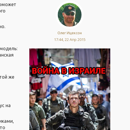
поможет
ого
но.
Олег Ицексон
17:44, 22 Апр 2015
 модель:
анская
той же
ус на
иками,
сто