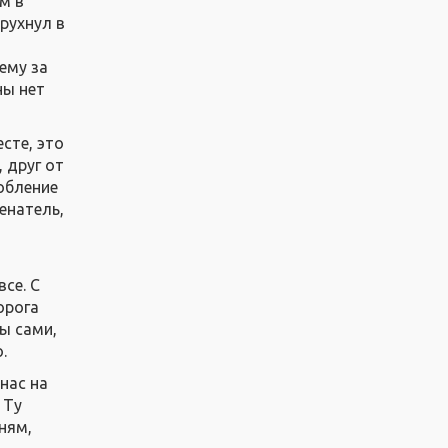
м в
рухнул в
ему за
ны нет
сте, это
 друг от
робление
енатель,
се. С
орога
ы сами,
.
нас на
 Ту
ням,