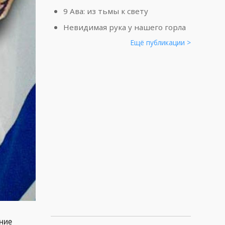
9 Ава: из тьмы к свету
Невидимая рука у нашего горла
Ещё публикации >
ние