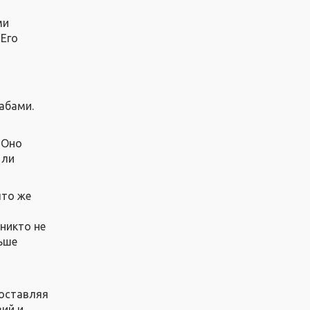
ми
 Его
абами.
 Оно
 ли
что же
никто не
льше
 оставляя
вий и