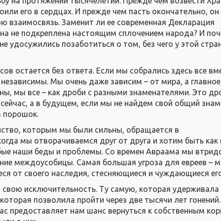
бу на протяжении тысячелетий. Прежде чем возвести Хра
или его в сердцах. И прежде чем пасть окончательно, он 
юю взаимосвязь. Заменит ли ее современная Декларация
она не подкреплена настоящим сплочением народа? И поч
 не удосужились позаботиться о том, без чего у этой стра
в остается без ответа. Если мы собрались здесь все вме
 независимы. Мы очень даже зависим – от мира, а главное,
ены, мы все – как дроби с разными знаменателями. Это д
сейчас, а в будущем, если мы не найдем свой общий знам
в порошок.
нство, которым мы были сильны, обращается в
гда мы отворачиваемся друг от друга и хотим быть как в
бые наши беды и проблемы. Со времен Авраама мы втрид
нние междоусобицы. Самая большая угроза для евреев – м
я от своего наследия, стесняющиеся и чуждающиеся его
а свою исключительность. Ту самую, которая удерживала 
 которая позволила пройти через две тысячи лет гонений.
час предоставляет нам шанс вернуться к собственным кор