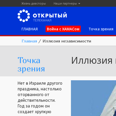
Жизнь диаспоры
Наши партнеры
ГЛАВНАЯ
Война с ХАМАСом
Точка зрения
Главная
/
Иллюзия независимости
Иллюзия 
Точка
зрения
Нет в Израиле другого
праздника, настолько
оторванного от
действительности.
Год за годом он
создает хрупкую