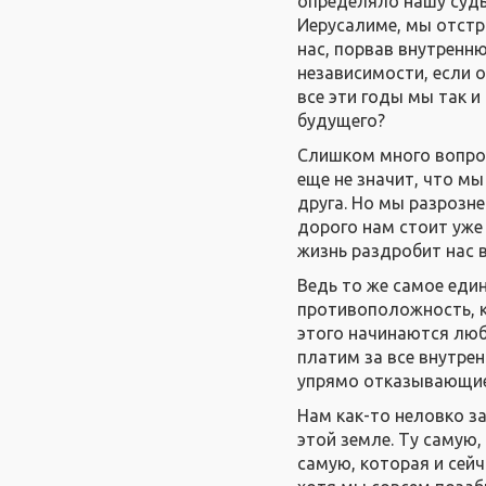
определяло нашу судь
Иерусалиме, мы отстро
нас, порвав внутренн
независимости, если 
все эти годы мы так и
будущего?
Слишком много вопросо
еще не значит, что мы
друга. Но мы разрозн
дорого нам стоит уже 
жизнь раздробит нас 
Ведь то же самое еди
противоположность, ко
этого начинаются лю
платим за все внутре
упрямо отказывающиес
Нам как-то неловко з
этой земле. Ту самую,
самую, которая и сей