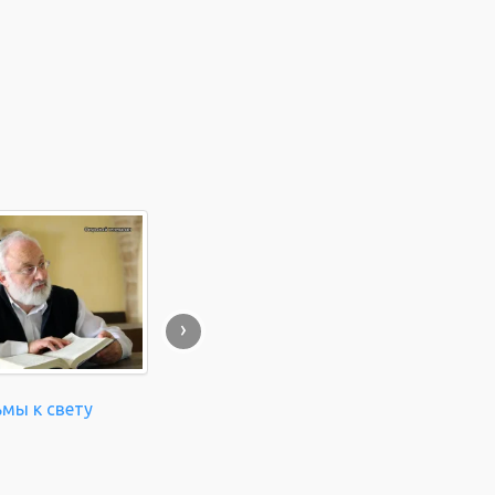
›
ьмы к свету