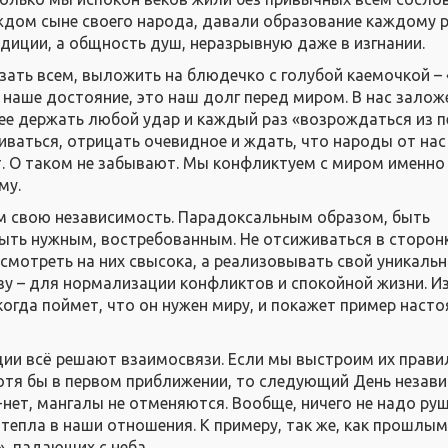
аждом сыне своего народа, давали образование каждому р
адиции, а общность душ, неразрывную даже в изгнании.
зать всем, выложить на блюдечко с голубой каемочкой – 
е наше достояние, это наш долг перед миром. В нас залож
е держать любой удар и каждый раз «возрождаться из п
иваться, отрицать очевидное и ждать, что народы от нас
т. О таком не забывают. Мы конфликтуем с миром именно
му.
м свою независимость. Парадоксальным образом, быть
ыть нужным, востребованным. Не отсиживаться в сторонк
 смотреть на них свысока, а реализовывать свой уникаль
зу – для нормализации конфликтов и спокойной жизни. И
когда поймет, что он нужен миру, и покажет пример наст
ции всё решают взаимосвязи. Если мы выстроим их прави
тя бы в первом приближении, то следующий День незав
-нет, мангалы не отменяются. Вообще, ничего не надо руш
тепла в наши отношения. К примеру, так же, как прошлым
», падающих с неба.