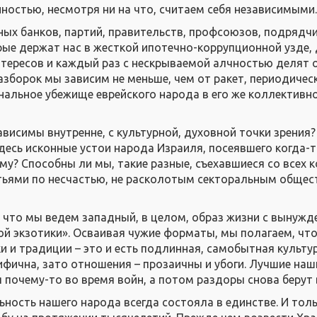
ностью, несмотря ни на что, считаем себя независимыми
нных банков, партий, правительств, профсоюзов, подрядч
орые держат нас в жесткой ипотечно-коррупционной узде,
тересов и каждый раз с нескрываемой алчностью делят
разборок мы зависим не меньше, чем от ракет, периодичес
льное убежище еврейского народа в его же коллективн
ависимы внутренне, с культурной, духовной точки зрения
десь исконные устои народа Израиля, посеявшего когда-т
му? Способны ли мы, такие разные, съехавшиеся со всех 
атьями по несчастью, не расколотым секторальным общес
а что мы ведем западный, в целом, образ жизни с вынуж
й экзотики». Осваивая чужие форматы, мы полагаем, чт
 и традиции – это и есть подлинная, самобытная культур
цифична, зато отношения – прозаичны и убоги. Лучшие наш
 почему-то во время войн, а потом раздоры снова берут 
ьность нашего народа всегда состояла в единстве. И тол