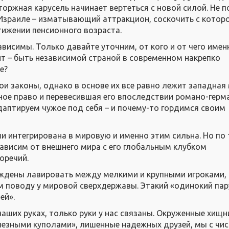
торжная карусель начинает вертеться с новой силой. Не 
 Израиле – изматывающий аттракцион, соскочить с котор
ижении пенсионного возраста.
ависимы. Только давайте уточним, от кого и от чего имен
ит – быть независимой страной в современном накрепко
е?
ои законы, однако в основе их все равно лежит западная
ное право и перевесившая его впоследствии романо-герм
даптируем чужое под себя – и почему-то гордимся своим
и интегрирована в мировую и именно этим сильна. Но по 
ависим от внешнего мира с его глобальным клубком
оречий.
ждены лавировать между мелкими и крупными игроками,
м поводу у мировой сверхдержавы. Этакий «одинокий пар
ей».
аших руках, только руки у нас связаны. Окруженные хищн
езными куполами», лишенные надежных друзей, мы с чи