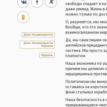
свободы спадает и ка
даже уикенд. Жизнь в
можно только по дост
О, разумеется, мы нез
Вообще, что это знач
взаимосвязанном мир
День Независимости
Да, мы сами пишем св
День Независимости
английское прецедент
Израиля
система. Мы просто а
Израиль
плагиатом.
Наша экономика по уш
причине мы целиком з
неразрешимых против
Политически мы выну
оставаясь на коротко
фоне стальных корабл
Наша безопасность в н
прикрывающиеся «жел