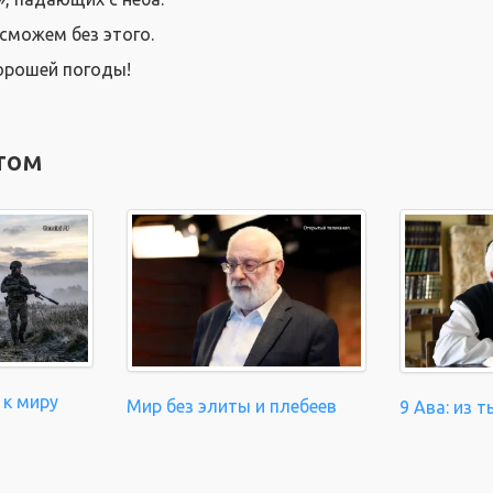
сможем без этого.
хорошей погоды!
том
 к миру
Мир без элиты и плебеев
9 Ава: из т