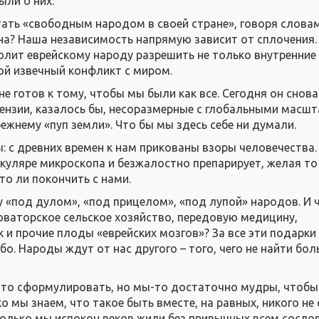
ыли о них.
тать «свободным народом в своей стране», говоря слова
на? Наша независимость напрямую зависит от сплочения.
олит еврейскому народу разрешить не только внутренние
вой извечный конфликт с миром.
е готов к тому, чтобы мы были как все. Сегодня он снова
ензии, казалось бы, несоразмерные с глобальными масшт
режнему «пуп земли». Что бы мы здесь себе ни думали.
ы: с древних времен к нам прикованы взоры человечества.
окуляре микроскопа и безжалостно препарирует, желая то
то ли покончить с нами.
 «под дулом», «под прицелом», «под лупой» народов. И 
ваторское сельское хозяйство, передовую медицину,
 и прочие плоды «еврейских мозгов»? За все эти подарки 
о. Народы ждут от нас другого – того, чего не найти бо
 это сформулировать, но мы-то достаточно мудры, чтобы
ко мы знаем, что такое быть вместе, на равных, никого не
Только мы испокон веков жили без привычных всем сосло