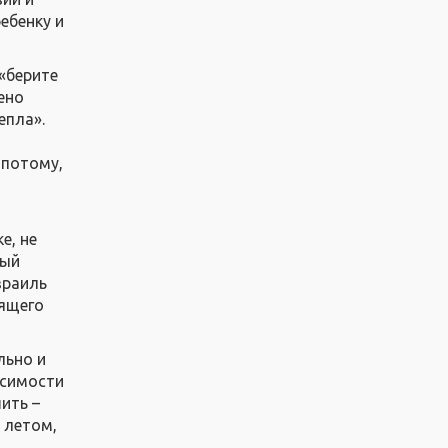
ебенку и
«берите
ено
епла».
 потому,
е, не
ный
зраиль
оящего
льно и
исимости
ить –
 летом,