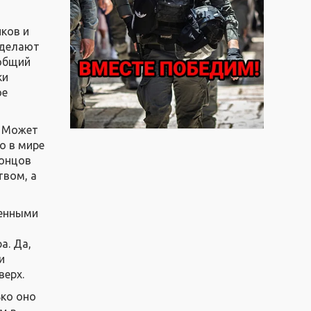
.
иков и
 делают
 общий
ки
ое
? Может
о в мире
концов
твом, а
денными
о
а. Да,
и
верх.
ько оно