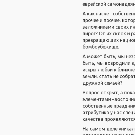
еврейской самонадеян
А как насчет собстве
прочее и прочее, кот
заложниками своих ин
пирог? От их склок и 
превращающих национа
бомбоубежище.
А может быть, мы нез
быть, мы возродили з
искры любви к ближне
земли, стать не собр
дружной семьей?
Вопрос открыт, а пок
элементами «восточно
собственные праздники
атрибутика у нас спе
качества проявляются
На самом деле уникал