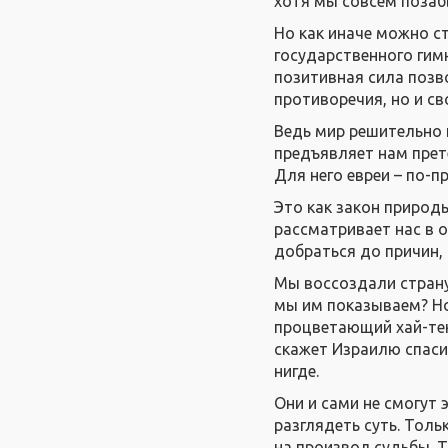
хотя мы совсем позаб
Но как иначе можно с
государственного гим
позитивная сила позв
противоречия, но и с
Ведь мир решительно н
предъявляет нам прет
Для него евреи – по-п
Это как закон природ
рассматривает нас в 
добраться до причин, 
Мы воссоздали страну
мы им показываем? Но
процветающий хай-тек
скажет Израилю спасиб
нигде.
Они и сами не смогут
разглядеть суть. Толь
на произвол судьбы. 