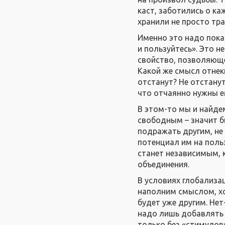
каст, заботились о к
хранили не просто тр
Именно это надо пока
и пользуйтесь». Это н
свойство, позволяюще
Какой же смысл отнек
отстанут? Не отстану
что отчаянно нужны е
В этом-то мы и найде
свободным – значит б
подражать другим, не
потенциал им на поль
станет независимым, 
объединения.
В условиях глобализа
наполним смыслом, хо
будет уже другим. Нет
надо лишь добавлять 
только без «стимулов