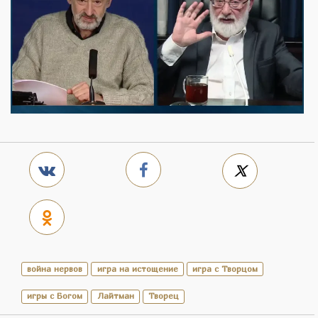
война нервов
игра на истощение
игра с Творцом
игры с Богом
Лайтман
Творец