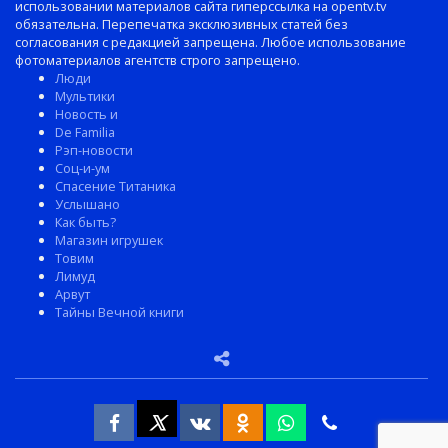
использовании материалов сайта гиперссылка на opentv.tv
обязательна. Перепечатка эксклюзивных статей без
согласования с редакцией запрещена. Любое использование
фотоматериалов агентств строго запрещено.
Люди
Мультики
Новость и
De Familia
Рэп-новости
Соц-и-ум
Спасение Титаника
Услышано
Как быть?
Магазин игрушек
Товим
Лимуд
Арвут
Тайны Вечной книги