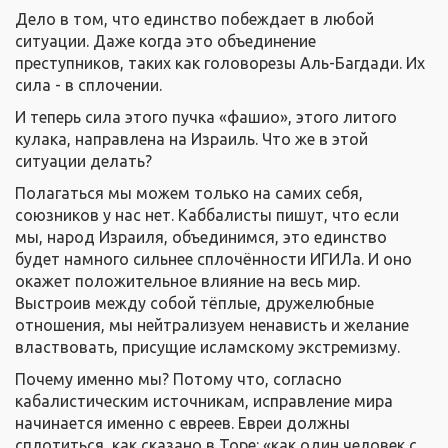
Дело в том, что единство побеждает в любой
ситуации. Даже когда это объединение
преступников, таких как головорезы Аль-Багдади. Их
сила - в сплочении.
И теперь сила этого пучка «фашио», этого литого
кулака, направлена на Израиль. Что же в этой
ситуации делать?
Полагаться мы можем только на самих себя,
союзников у нас нет. Каббалисты пишут, что если
мы, народ Израиля, объединимся, это единство
будет намного сильнее сплочённости ИГИЛа. И оно
окажет положительное влияние на весь мир.
Выстроив между собой тёплые, дружелюбные
отношения, мы нейтрализуем ненависть и желание
властвовать, присущие исламскому экстремизму.
Почему именно мы? Потому что, согласно
кабалистическим источникам, исправление мира
начинается именно с евреев. Евреи должны
сплотиться, как сказано в Торе: «как один человек с