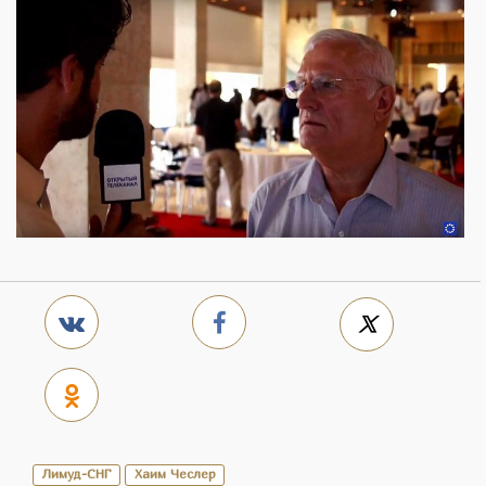
Лимуд-СНГ
Хаим Чеслер